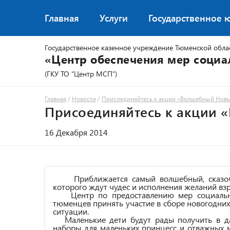
Главная
Услуги
Государственное 
Государственное казенное учреждение Тюменской обла
«Центр обеспечения мер соци
(ГКУ ТО “Центр МСП”)
Главная
/
Новости
/
Присоединяйтесь к акции «Волшебный Новы
Присоединяйтесь к акции 
16 Декабря 2014
Приближается самый волшебный, сказочн
которого ждут чудес и исполнения желаний взр
Центр по предоставлению мер социально
тюменцев принять участие в сборе новогодни
ситуации.
Маленькие дети будут рады получить в дар
наборы для маленьких принцесс и отважных 