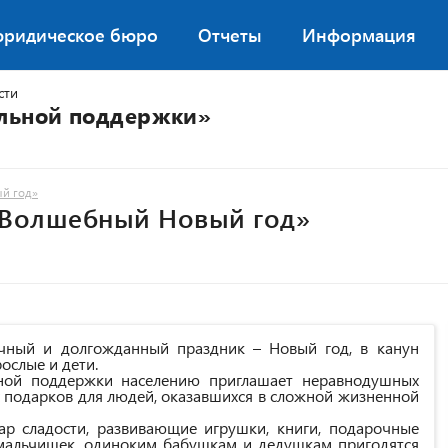
юридическое бюро
Отчеты
Информация
сти
альной поддержки»
й год»
«Волшебный Новый год»
ый и долгожданный праздник – Новый год, в канун
ослые и дети.
й поддержки населению приглашает неравнодушных
х подарков для людей, оказавшихся в сложной жизненной
 сладости, развивающие игрушки, книги, подарочные
мальчишек, одиноким бабушкам и дедушкам пригодятся