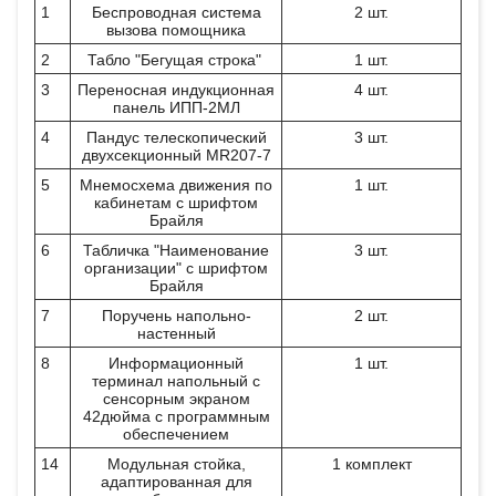
1
Беспроводная система
2 шт.
вызова помощника
2
Табло "Бегущая строка"
1 шт.
3
Переносная индукционная
4 шт.
панель ИПП-2МЛ
4
Пандус телескопический
3 шт.
двухсекционный MR207-7
5
Мнемосхема движения по
1 шт.
кабинетам с шрифтом
Брайля
6
Табличка "Наименование
3 шт.
организации" с шрифтом
Брайля
7
Поручень напольно-
2 шт.
настенный
8
Информационный
1 шт.
терминал напольный с
сенсорным экраном
42дюйма с программным
обеспечением
14
Модульная стойка,
1 комплект
адаптированная для