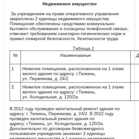
Недвижимое имущество
За учреждением на праве оперативного управления
закреплены 2 единицы недвижимого имущества.
Помещения обеспечены средствами коммунально-
бытового обслуживания и оснащены телефонной связью,
отвечают требованиям санитарно-гигиенических норм и
правил пожарной безопасности, безопасности труда.
Таблица 1
№
Наименование
Д
1
Нежилое помещение, расположенное на 1 этаже
жилого здания по адресу: г.Тюмень,
ул. Пермякова, д. 24/2
2
Нежилое помещение, расположенное на 1 этаже
жилого здания по адресу: г.Тюмень,
ул. Холодильная, д. 120/2а
В 2012 году проведен капитальный ремонт здания по
адресу: г. Тюмень, Пермякова, д. 24/2. В 2022 году
проведен капитальный ремонт здания по
адресу: г.Тюмень, ул. Холодильная, д. 120/2а.
Дополнительно по договорам безвозмездного
пользования учреждение занимает 2 единицы
недвижимого имущества и 1 единицу недвижимого