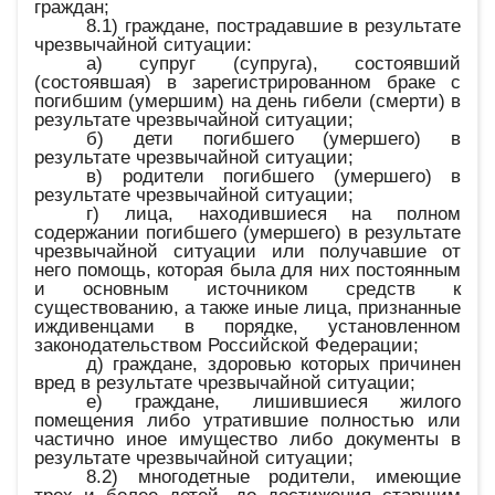
граждан;
8.1) граждане, пострадавшие в результате
чрезвычайной ситуации:
а) супруг (супруга), состоявший
(состоявшая) в зарегистрированном браке с
погибшим (умершим) на день гибели (смерти) в
результате чрезвычайной ситуации;
б) дети погибшего (умершего) в
результате чрезвычайной ситуации;
в) родители погибшего (умершего) в
результате чрезвычайной ситуации;
г) лица, находившиеся на полном
содержании погибшего (умершего) в результате
чрезвычайной ситуации или получавшие от
него помощь, которая была для них постоянным
и основным источником средств к
существованию, а также иные лица, признанные
иждивенцами в порядке, установленном
законодательством Российской Федерации;
д) граждане, здоровью которых причинен
вред в результате чрезвычайной ситуации;
е) граждане, лишившиеся жилого
помещения либо утратившие полностью или
частично иное имущество либо документы в
результате чрезвычайной ситуации;
8.2) многодетные родители, имеющие