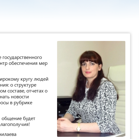
е государственного
нтр обеспечения мер
широкому кругу людей
ия: о структуре
м составе, отчетах о
нать новости
росы в рубрике
и общение будет
благополучия!
нилаева