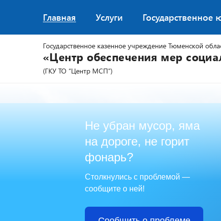
Главная
Услуги
Государственное 
Государственное казенное учреждение Тюменской обла
«Центр обеспечения мер соци
(ГКУ ТО “Центр МСП”)
Не убран мусор, яма
на дороге, не горит
фонарь?
Столкнулись с проблемой —
сообщите о ней!
Сообщить о проблеме