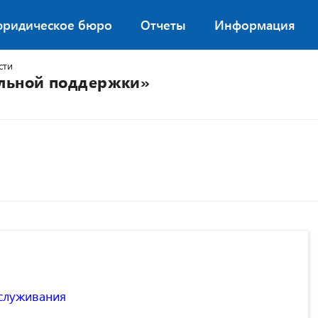
юридическое бюро
Отчеты
Информация
сти
альной поддержки»
служивания