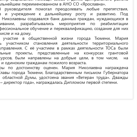
альнейшем переименованном в АНО СО «Ярославна».
й руководителя помогал преодолевать любые препятствия,
ив и учреждение к дальнейшему росту и развитию. Под
 Николаевны создавался банк данных граждан, нуждающихся в
ивании, разрабатывались мероприятия по реабилитации
фессиональное обучение и переквалификацию, создание для них
числе и на дому.
е участие в общественной жизни города Тюмени, Мария
ь участником становления деятельности территориального
управления. С её участием в рамках деятельности ТОСа были
льные проекты, представленные на конкурсах грантовой
курсов, были направлены на добрые цели, в том числе, на
и одиноким гражданам пожилого возраста.
еры по достоинству оценен. Мария Николаевна награждена
лавы города Тюмени, Благодарственным письмом Губернатора
 областной Думы, удостоена звания «Ветеран труда». Дважды
– директор года», награждалась Дипломом первой степени.