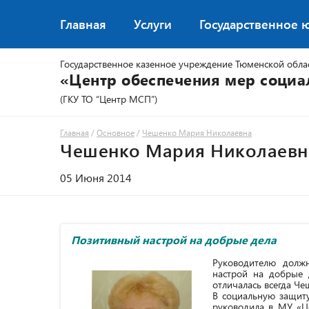
Главная
Услуги
Государственное 
Государственное казенное учреждение Тюменской обла
«Центр обеспечения мер соци
(ГКУ ТО “Центр МСП”)
Главная
/
Основное
/
Чешенко Мария Николаевна
Чешенко Мария Николаевн
05 Июня 2014
Позитивный настрой на добрые дела
Руководителю долж
настрой на добрые 
отличалась всегда Ч
В социальную защиту
руководила в МУ «Ц