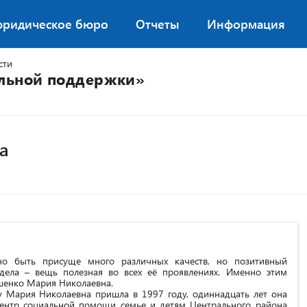
юридическое бюро
Отчеты
Информация
сти
альной поддержки»
а
но быть присуще много различных качеств, но позитивный
дела – вещь полезная во всех её проявлениях. Именно этим
ешенко Мария Николаевна.
 Мария Николаевна пришла в 1997 году, одиннадцать лет она
ентр социальной помощи семье и детям Центрального района